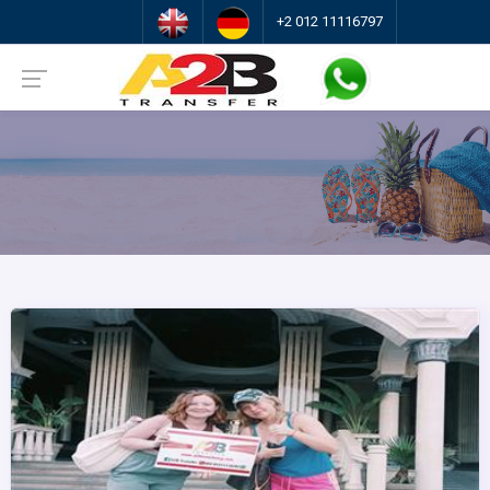
+2 012 11116797