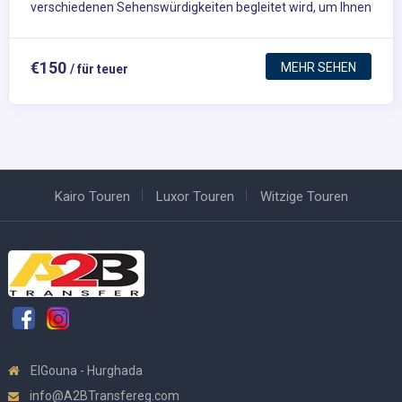
verschiedenen Sehenswürdigkeiten begleitet wird, um Ihnen
die ganze großartige Geschichte zu zeigen, die diese Region
Ägyptens zu bieten hat. Unsere Firma ist eine der größten in
€150
MEHR SEHEN
/ für teuer
Hurghada mit erstaunlichem Kundenfeedback auf dieser
Reise, also würden wir uns freuen, wenn Sie sich uns
anschließen. Weitere Informationen über Privates Luxor Von
Hurghada 2020 (Tiefpreisgarantie) -
https://www.viator.com/de-DE/tours/Luxor/Private-Luxor-
Kairo Touren
Luxor Touren
Witzige Touren
From-Hurghada/d826-126318P5?mcid=56757
ElGouna - Hurghada
info@A2BTransfereg.com