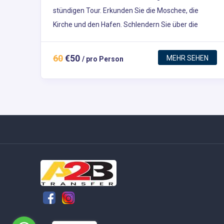
stündigen Tour. Erkunden Sie die Moschee, die
Kirche und den Hafen. Schlendern Sie über die
typischen Souks von El Dahar, bummeln Sie durch
die lokalen Geschäfte und über den Fischmarkt.
60
€50
MEHR SEHEN
/ pro Person