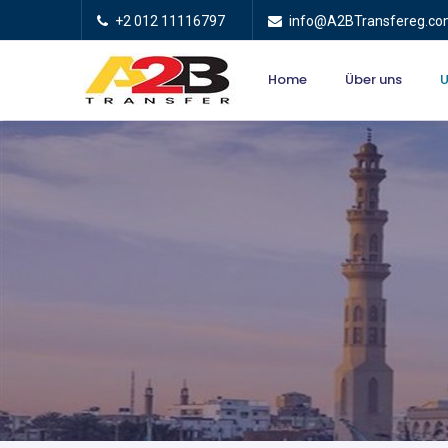
+2 012 11116797
info@A2BTransfereg.c
Home
Über uns
U