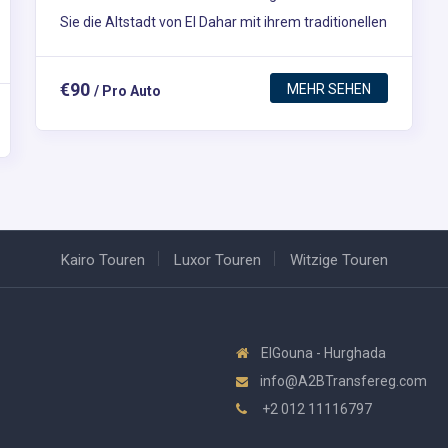
Sie die Altstadt von El Dahar mit ihrem traditionellen
ägyptischen Flair, schlendern Sie durch die Souks
der Altstadt, erkunden Sie die lokalen Geschäfte
€90
MEHR SEHEN
/ Pro Auto
und besuchen Sie den Fischmarkt.
Kairo Touren
Luxor Touren
Witzige Touren
ElGouna - Hurghada
info@A2BTransfereg.com
+2 012 11116797